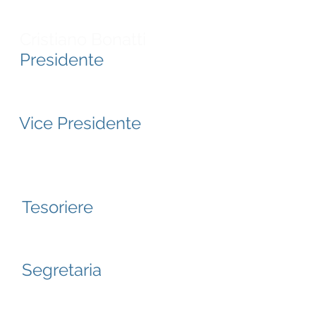
Cristiano Bonatti
Presidente
Daniele Rumiatti
Vice Presidente
Luca Balzaretti
Tesoriere
Barbara Jardini
Segretaria
Giacomo Bignotti